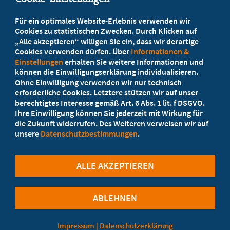
Beratung vor Ort
Für ein optimales Website-Erlebnis verwenden wir
Ihr Landesverband berät Sie!
Cookies zu statistischen Zwecken. Durch Klicken auf
„Alle akzeptieren“ willigen Sie ein, dass wir derartige
Cookies verwenden dürfen. Über
Informationen &
Ansprechpartner
Einstellungen
erhalten Sie weitere Informationen und
können die Einwilligungserklärung individualisieren.
Ohne Einwilligung verwenden wir nur technisch
Werden Sie jetzt Mitglied
erforderliche Cookies. Letztere stützen wir auf unser
berechtigtes Interesse gemäß Art. 6 Abs. 1 lit. f DSGVO.
5 Vorteile einer MB-Mitgliedschaft
Ihre Einwilligung können Sie jederzeit mit Wirkung für
die Zukunft widerrufen. Des Weiteren verweisen wir auf
unsere
Datenschutzbestimmungen
.
Kostenlos für Studierende
ALLE AKZEPTIEREN
ABLEHNEN
©Marburger Bund
Impressum
|
Datenschutzerklärung
Cookie-Einstellungen
Datenschutzerklärung