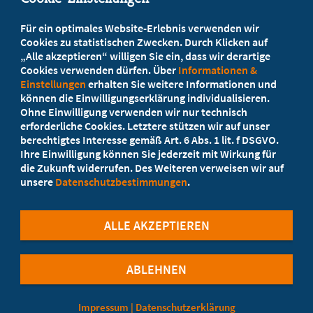
Beratung vor Ort
Für ein optimales Website-Erlebnis verwenden wir
Ihr Landesverband berät Sie!
Cookies zu statistischen Zwecken. Durch Klicken auf
„Alle akzeptieren“ willigen Sie ein, dass wir derartige
Cookies verwenden dürfen. Über
Informationen &
Ansprechpartner
Einstellungen
erhalten Sie weitere Informationen und
können die Einwilligungserklärung individualisieren.
Ohne Einwilligung verwenden wir nur technisch
Werden Sie jetzt Mitglied
erforderliche Cookies. Letztere stützen wir auf unser
berechtigtes Interesse gemäß Art. 6 Abs. 1 lit. f DSGVO.
5 Vorteile einer MB-Mitgliedschaft
Ihre Einwilligung können Sie jederzeit mit Wirkung für
die Zukunft widerrufen. Des Weiteren verweisen wir auf
unsere
Datenschutzbestimmungen
.
Kostenlos für Studierende
ALLE AKZEPTIEREN
ABLEHNEN
©Marburger Bund
Impressum
|
Datenschutzerklärung
Cookie-Einstellungen
Datenschutzerklärung