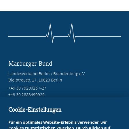
Marburger Bund
Landesverband Berlin / Brandenburg e.V.
Bleibtreustr. 17, 10623 Berlin
+49 30 7920025 /-27
+49 30 2888499929
info@marburgerbund-lvbb.de
Cookie-Einstellungen
Beratung vor Ort
Für ein optimales Website-Erlebnis verwenden wir
Ihr Landesverband berät Sie!
Cookies zu statistischen Zwecken. Durch Klicken auf