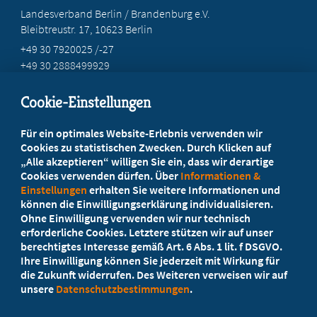
Landesverband Berlin / Brandenburg e.V.
Bleibtreustr. 17, 10623 Berlin
+49 30 7920025 /-27
+49 30 2888499929
info@marburgerbund-lvbb.de
Cookie-Einstellungen
Beratung vor Ort
Für ein optimales Website-Erlebnis verwenden wir
Ihr Landesverband berät Sie!
Cookies zu statistischen Zwecken. Durch Klicken auf
„Alle akzeptieren“ willigen Sie ein, dass wir derartige
Cookies verwenden dürfen. Über
Informationen &
Ansprechpartner
Einstellungen
erhalten Sie weitere Informationen und
können die Einwilligungserklärung individualisieren.
Ohne Einwilligung verwenden wir nur technisch
Werden Sie jetzt Mitglied
erforderliche Cookies. Letztere stützen wir auf unser
berechtigtes Interesse gemäß Art. 6 Abs. 1 lit. f DSGVO.
5 Vorteile einer MB-Mitgliedschaft
Ihre Einwilligung können Sie jederzeit mit Wirkung für
die Zukunft widerrufen. Des Weiteren verweisen wir auf
unsere
Datenschutzbestimmungen
.
Kostenlos für Studierende