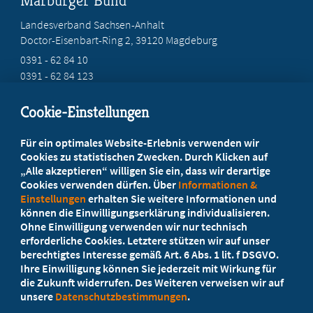
Marburger Bund
Landesverband Sachsen-Anhalt
Doctor-Eisenbart-Ring 2, 39120 Magdeburg
0391 - 62 84 10
0391 - 62 84 123
marburgerbund.lvsa@t-online.de
Cookie-Einstellungen
Beratung vor Ort
Für ein optimales Website-Erlebnis verwenden wir
Ihr Landesverband berät Sie!
Cookies zu statistischen Zwecken. Durch Klicken auf
„Alle akzeptieren“ willigen Sie ein, dass wir derartige
Cookies verwenden dürfen. Über
Informationen &
Ansprechpartner
Einstellungen
erhalten Sie weitere Informationen und
können die Einwilligungserklärung individualisieren.
Ohne Einwilligung verwenden wir nur technisch
Werden Sie jetzt Mitglied
erforderliche Cookies. Letztere stützen wir auf unser
berechtigtes Interesse gemäß Art. 6 Abs. 1 lit. f DSGVO.
5 Vorteile einer MB-Mitgliedschaft
Ihre Einwilligung können Sie jederzeit mit Wirkung für
die Zukunft widerrufen. Des Weiteren verweisen wir auf
unsere
Datenschutzbestimmungen
.
Kostenlos für Studierende