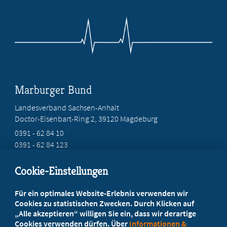
Marburger Bund
Landesverband Sachsen-Anhalt
Doctor-Eisenbart-Ring 2, 39120 Magdeburg
0391 - 62 84 10
0391 - 62 84 123
marburgerbund.lvsa@t-online.de
Cookie-Einstellungen
Beratung vor Ort
Für ein optimales Website-Erlebnis verwenden wir
Ihr Landesverband berät Sie!
Cookies zu statistischen Zwecken. Durch Klicken auf
„Alle akzeptieren“ willigen Sie ein, dass wir derartige
Cookies verwenden dürfen. Über
Informationen &