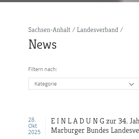
Pfadnavigation
Sachsen-Anhalt
Landesverband
News
Filtern nach:
Kategorie
28.
E I N L A D U N G zur 34. J
Okt
Marburger Bundes Landesver
2025