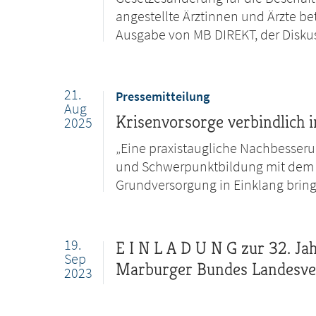
angestellte Ärztinnen und Ärzte be
Ausgabe von MB DIREKT, der Disk
21.
Pressemitteilung
Aug
Krisenvorsorge verbindlich 
2025
„Eine praxistaugliche Nachbesser
und Schwerpunktbildung mit dem 
Grundversorgung in Einklang bringe
19.
E I N L A D U N G zur 32. J
Sep
Marburger Bundes Landesver
2023