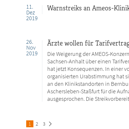
11.
Warnstreiks an Ameos-Klini
Dez
2019
26.
Ärzte wollen für Tarifvertra
Nov
2019
Die Weigerung der AMEOS-Konzern
Sachsen-Anhalt über einen Tarifver
hat jetzt Konsequenzen. In einer
organisierten Urabstimmung hat si
an den Klinikstandorten in Bernb
Aschersleben-Staßfurt für die A
ausgesprochen. Die Streikvorbere
Seite
1
Seite
2
Seite
3