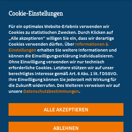
marburgerbund.lvsa@t-online.de
Cookie-Einstellungen
Beratung vor Ort
Für ein optimales Website-Erlebnis verwenden wir
Ihr Landesverband berät Sie!
Cookies zu statistischen Zwecken. Durch Klicken auf
„Alle akzeptieren“ willigen Sie ein, dass wir derartige
Cookies verwenden dürfen. Über
Informationen &
Ansprechpartner
Einstellungen
erhalten Sie weitere Informationen und
können die Einwilligungserklärung individualisieren.
Ohne Einwilligung verwenden wir nur technisch
Werden Sie jetzt Mitglied
erforderliche Cookies. Letztere stützen wir auf unser
berechtigtes Interesse gemäß Art. 6 Abs. 1 lit. f DSGVO.
5 Vorteile einer MB-Mitgliedschaft
Ihre Einwilligung können Sie jederzeit mit Wirkung für
die Zukunft widerrufen. Des Weiteren verweisen wir auf
unsere
Datenschutzbestimmungen
.
Kostenlos für Studierende
ALLE AKZEPTIEREN
ABLEHNEN