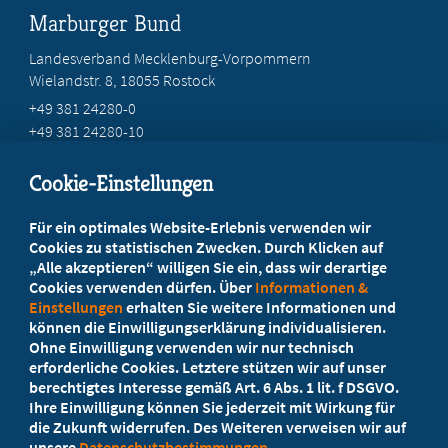
Marburger Bund
Landesverband Mecklenburg-Vorpommern
Wielandstr. 8, 18055 Rostock
+49 381 24280-0
+49 381 24280-10
service@marburger-bund-mv.de
Cookie-Einstellungen
Beratung vor Ort
Für ein optimales Website-Erlebnis verwenden wir
Ihr Landesverband berät Sie!
Cookies zu statistischen Zwecken. Durch Klicken auf
„Alle akzeptieren“ willigen Sie ein, dass wir derartige
Cookies verwenden dürfen. Über
Informationen &
Ansprechpartner
Einstellungen
erhalten Sie weitere Informationen und
können die Einwilligungserklärung individualisieren.
Ohne Einwilligung verwenden wir nur technisch
Werden Sie jetzt Mitglied
erforderliche Cookies. Letztere stützen wir auf unser
berechtigtes Interesse gemäß Art. 6 Abs. 1 lit. f DSGVO.
5 Vorteile einer MB-Mitgliedschaft
Ihre Einwilligung können Sie jederzeit mit Wirkung für
die Zukunft widerrufen. Des Weiteren verweisen wir auf
unsere
Datenschutzbestimmungen
.