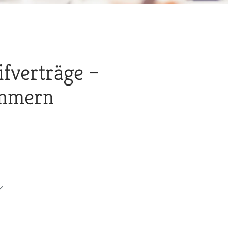
fverträge –
ommern