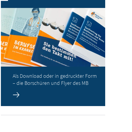
Als Download oder in gedruckter Form
– die Borschüren und Flyer des MB