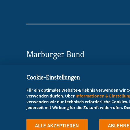
Marburger Bund
Landesverband Mecklenburg-Vorpommern
Cookie-Einstellungen
Wielandstr. 8, 18055 Rostock
Für ein optimales Website-Erlebnis verwenden wir Coo
+49 381 24280-0
verwenden dürfen. Über
Informationen & Einstellu
verwenden wir nur technisch erforderliche Cookies. L
+49 381 24280-10
jederzeit mit Wirkung für die Zukunft widerrufen. D
service@marburger-bund-mv.de
ALLE AKZEPTIEREN
ABLEHNE