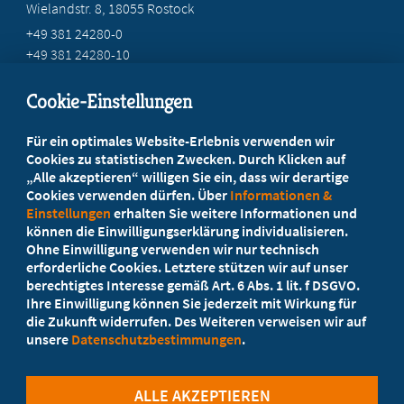
Wielandstr. 8, 18055 Rostock
+49 381 24280-0
+49 381 24280-10
service@marburger-bund-mv.de
Cookie-Einstellungen
Beratung vor Ort
Für ein optimales Website-Erlebnis verwenden wir
Ihr Landesverband berät Sie!
Cookies zu statistischen Zwecken. Durch Klicken auf
„Alle akzeptieren“ willigen Sie ein, dass wir derartige
Cookies verwenden dürfen. Über
Informationen &
Ansprechpartner
Einstellungen
erhalten Sie weitere Informationen und
können die Einwilligungserklärung individualisieren.
Ohne Einwilligung verwenden wir nur technisch
Werden Sie jetzt Mitglied
erforderliche Cookies. Letztere stützen wir auf unser
berechtigtes Interesse gemäß Art. 6 Abs. 1 lit. f DSGVO.
5 Vorteile einer MB-Mitgliedschaft
Ihre Einwilligung können Sie jederzeit mit Wirkung für
die Zukunft widerrufen. Des Weiteren verweisen wir auf
unsere
Datenschutzbestimmungen
.
Kostenlos für Studierende
ALLE AKZEPTIEREN