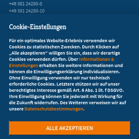
+49 381 24280-0
+49 381 24280-10
service@marburger-bund-mv.de
Cookie-Einstellungen
Beratung vor Ort
Für ein optimales Website-Erlebnis verwenden wir
Ihr Landesverband berät Sie!
Cookies zu statistischen Zwecken. Durch Klicken auf
„Alle akzeptieren“ willigen Sie ein, dass wir derartige
Cookies verwenden dürfen. Über
Informationen &
Ansprechpartner
Einstellungen
erhalten Sie weitere Informationen und
können die Einwilligungserklärung individualisieren.
Ohne Einwilligung verwenden wir nur technisch
Werden Sie jetzt Mitglied
erforderliche Cookies. Letztere stützen wir auf unser
berechtigtes Interesse gemäß Art. 6 Abs. 1 lit. f DSGVO.
5 Vorteile einer MB-Mitgliedschaft
Ihre Einwilligung können Sie jederzeit mit Wirkung für
die Zukunft widerrufen. Des Weiteren verweisen wir auf
unsere
Datenschutzbestimmungen
.
Kostenlos für Studierende
ALLE AKZEPTIEREN