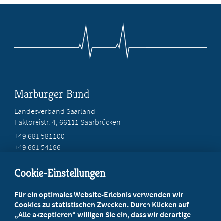
Marburger Bund
Landesverband Saarland
Faktoreistr. 4, 66111 Saarbrücken
+49 681 581100
+49 681 54186
mail@mb-saar.de
Cookie-Einstellungen
Beratung vor Ort
Für ein optimales Website-Erlebnis verwenden wir
Ihr Landesverband berät Sie!
Cookies zu statistischen Zwecken. Durch Klicken auf
„Alle akzeptieren“ willigen Sie ein, dass wir derartige