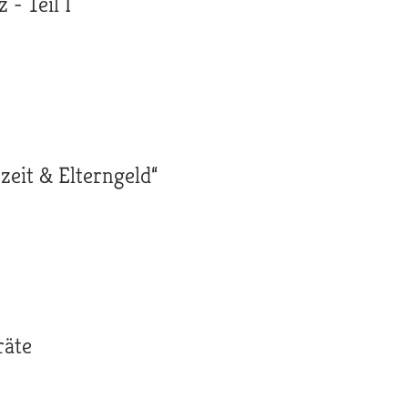
- Teil I
zeit & Elterngeld“
räte