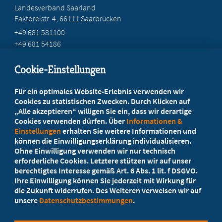
Landesverband Saarland
Faktoreistr. 4, 66111 Saarbrücken
+49 681 581100
+49 681 54186
mail@mb-saar.de
Cookie-Einstellungen
Beratung vor Ort
Für ein optimales Website-Erlebnis verwenden wir
Ihr Landesverband berät Sie!
Cookies zu statistischen Zwecken. Durch Klicken auf
„Alle akzeptieren“ willigen Sie ein, dass wir derartige
Cookies verwenden dürfen. Über
Informationen &
Ansprechpartner
Einstellungen
erhalten Sie weitere Informationen und
können die Einwilligungserklärung individualisieren.
Ohne Einwilligung verwenden wir nur technisch
Werden Sie jetzt Mitglied
erforderliche Cookies. Letztere stützen wir auf unser
berechtigtes Interesse gemäß Art. 6 Abs. 1 lit. f DSGVO.
5 Vorteile einer MB-Mitgliedschaft
Ihre Einwilligung können Sie jederzeit mit Wirkung für
die Zukunft widerrufen. Des Weiteren verweisen wir auf
unsere
Datenschutzbestimmungen
.
Kostenlos für Studierende