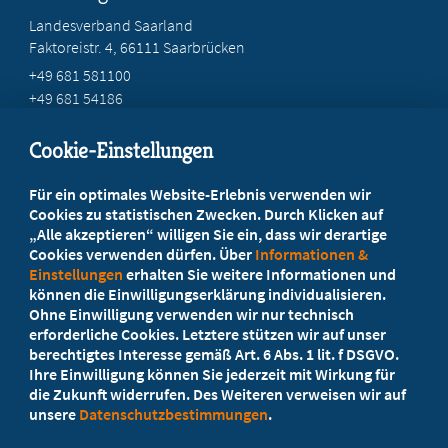
Landesverband Saarland
Faktoreistr. 4, 66111 Saarbrücken
+49 681 581100
+49 681 54186
mail@mb-saar.de
Cookie-Einstellungen
Beratung vor Ort
Für ein optimales Website-Erlebnis verwenden wir
Ihr Landesverband berät Sie!
Cookies zu statistischen Zwecken. Durch Klicken auf
„Alle akzeptieren“ willigen Sie ein, dass wir derartige
Cookies verwenden dürfen. Über
Informationen &
Ansprechpartner
Einstellungen
erhalten Sie weitere Informationen und
können die Einwilligungserklärung individualisieren.
Ohne Einwilligung verwenden wir nur technisch
Werden Sie jetzt Mitglied
erforderliche Cookies. Letztere stützen wir auf unser
berechtigtes Interesse gemäß Art. 6 Abs. 1 lit. f DSGVO.
5 Vorteile einer MB-Mitgliedschaft
Ihre Einwilligung können Sie jederzeit mit Wirkung für
die Zukunft widerrufen. Des Weiteren verweisen wir auf
unsere
Datenschutzbestimmungen
.
Kostenlos für Studierende