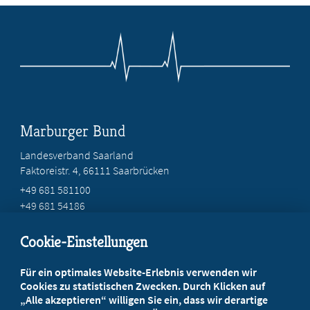
Marburger Bund
Landesverband Saarland
Faktoreistr. 4, 66111 Saarbrücken
+49 681 581100
+49 681 54186
mail@mb-saar.de
Cookie-Einstellungen
Beratung vor Ort
Für ein optimales Website-Erlebnis verwenden wir
Ihr Landesverband berät Sie!
Cookies zu statistischen Zwecken. Durch Klicken auf
„Alle akzeptieren“ willigen Sie ein, dass wir derartige