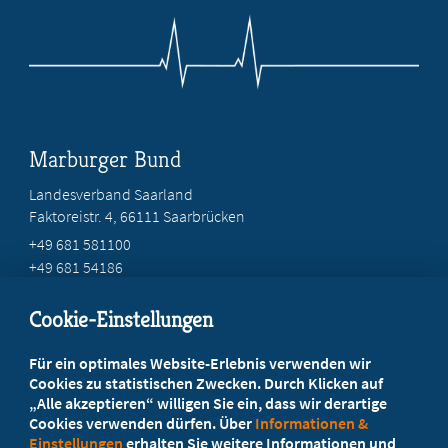
Marburger Bund
Landesverband Saarland
Faktoreistr. 4, 66111 Saarbrücken
+49 681 581100
+49 681 54186
mail@mb-saar.de
Cookie-Einstellungen
Beratung vor Ort
Für ein optimales Website-Erlebnis verwenden wir
Ihr Landesverband berät Sie!
Cookies zu statistischen Zwecken. Durch Klicken auf
„Alle akzeptieren“ willigen Sie ein, dass wir derartige
Cookies verwenden dürfen. Über
Informationen &
Ansprechpartner
Einstellungen
erhalten Sie weitere Informationen und