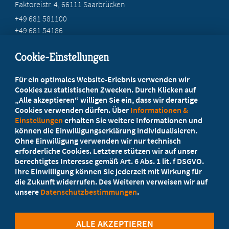
Faktoreistr. 4, 66111 Saarbrücken
+49 681 581100
+49 681 54186
mail@mb-saar.de
Cookie-Einstellungen
Beratung vor Ort
Für ein optimales Website-Erlebnis verwenden wir
Ihr Landesverband berät Sie!
Cookies zu statistischen Zwecken. Durch Klicken auf
„Alle akzeptieren“ willigen Sie ein, dass wir derartige
Cookies verwenden dürfen. Über
Informationen &
Ansprechpartner
Einstellungen
erhalten Sie weitere Informationen und
können die Einwilligungserklärung individualisieren.
Ohne Einwilligung verwenden wir nur technisch
Werden Sie jetzt Mitglied
erforderliche Cookies. Letztere stützen wir auf unser
berechtigtes Interesse gemäß Art. 6 Abs. 1 lit. f DSGVO.
5 Vorteile einer MB-Mitgliedschaft
Ihre Einwilligung können Sie jederzeit mit Wirkung für
die Zukunft widerrufen. Des Weiteren verweisen wir auf
unsere
Datenschutzbestimmungen
.
Kostenlos für Studierende
ALLE AKZEPTIEREN