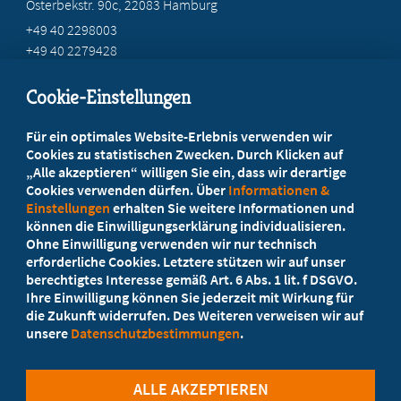
Osterbekstr. 90c, 22083 Hamburg
+49 40 2298003
+49 40 2279428
geschaeftsstelle@mb-hamburg.de
Cookie-Einstellungen
Beratung vor Ort
Für ein optimales Website-Erlebnis verwenden wir
Ihr Landesverband berät Sie!
Cookies zu statistischen Zwecken. Durch Klicken auf
„Alle akzeptieren“ willigen Sie ein, dass wir derartige
Cookies verwenden dürfen. Über
Informationen &
Ansprechpartner
Einstellungen
erhalten Sie weitere Informationen und
können die Einwilligungserklärung individualisieren.
Ohne Einwilligung verwenden wir nur technisch
Werden Sie jetzt Mitglied
erforderliche Cookies. Letztere stützen wir auf unser
berechtigtes Interesse gemäß Art. 6 Abs. 1 lit. f DSGVO.
5 Vorteile einer MB-Mitgliedschaft
Ihre Einwilligung können Sie jederzeit mit Wirkung für
die Zukunft widerrufen. Des Weiteren verweisen wir auf
unsere
Datenschutzbestimmungen
.
Kostenlos für Studierende
ALLE AKZEPTIEREN