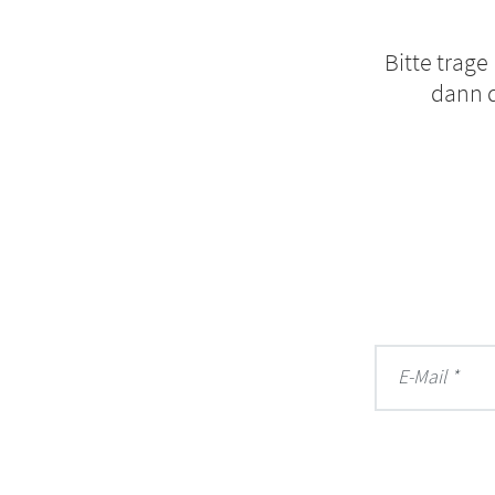
Bitte trage
dann d
E-Mail