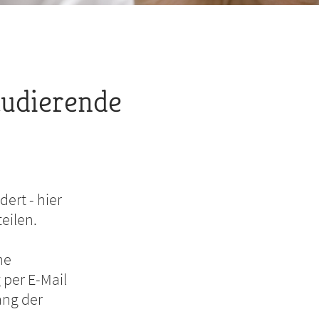
tudierende
ert - hier
eilen.
ne
 per E-Mail
ang der