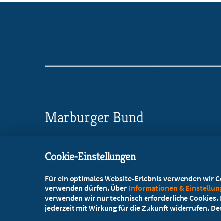
Marburger Bund
Landesverband Hamburg
Cookie-Einstellungen
Osterbekstr. 90c, 22083 Hamburg
Für ein optimales Website-Erlebnis verwenden wir Coo
+49 40 2298003
verwenden dürfen. Über
Informationen & Einstellu
verwenden wir nur technisch erforderliche Cookies. L
+49 40 2279428
jederzeit mit Wirkung für die Zukunft widerrufen. D