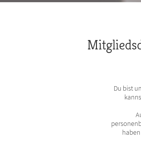
Pfadnavigation
Mitglieds
Du bist u
kanns
A
personenbe
haben 