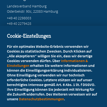
Landesverband Hamburg
Osterbekstr. 90c, 22083 Hamburg
+49 40 2298003
+49 40 2279428
geschaeftsstelle@mb-hamburg.de
Cookie-Einstellungen
Beratung vor Ort
Für ein optimales Website-Erlebnis verwenden wir
Ihr Landesverband berät Sie!
Cookies zu statistischen Zwecken. Durch Klicken auf
„Alle akzeptieren“ willigen Sie ein, dass wir derartige
Cookies verwenden dürfen. Über
Informationen &
Ansprechpartner
Einstellungen
erhalten Sie weitere Informationen und
können die Einwilligungserklärung individualisieren.
Ohne Einwilligung verwenden wir nur technisch
Werden Sie jetzt Mitglied
erforderliche Cookies. Letztere stützen wir auf unser
berechtigtes Interesse gemäß Art. 6 Abs. 1 lit. f DSGVO.
5 Vorteile einer MB-Mitgliedschaft
Ihre Einwilligung können Sie jederzeit mit Wirkung für
die Zukunft widerrufen. Des Weiteren verweisen wir auf
unsere
Datenschutzbestimmungen
.
Kostenlos für Studierende