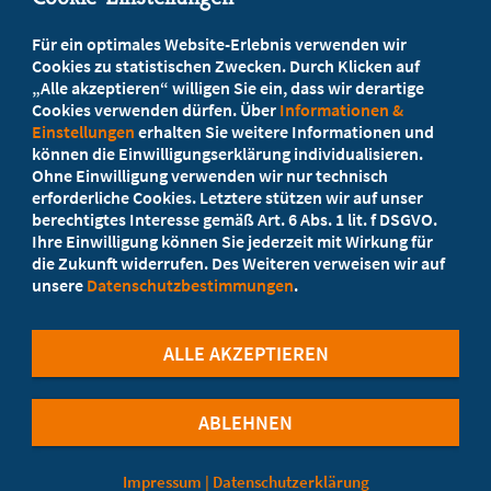
Beratung vor Ort
Für ein optimales Website-Erlebnis verwenden wir
Ihr Landesverband berät Sie!
Cookies zu statistischen Zwecken. Durch Klicken auf
„Alle akzeptieren“ willigen Sie ein, dass wir derartige
Cookies verwenden dürfen. Über
Informationen &
Ansprechpartner
Einstellungen
erhalten Sie weitere Informationen und
können die Einwilligungserklärung individualisieren.
Ohne Einwilligung verwenden wir nur technisch
Werden Sie jetzt Mitglied
erforderliche Cookies. Letztere stützen wir auf unser
berechtigtes Interesse gemäß Art. 6 Abs. 1 lit. f DSGVO.
5 Vorteile einer MB-Mitgliedschaft
Ihre Einwilligung können Sie jederzeit mit Wirkung für
die Zukunft widerrufen. Des Weiteren verweisen wir auf
unsere
Datenschutzbestimmungen
.
Kostenlos für Studierende
ALLE AKZEPTIEREN
ABLEHNEN
©Marburger Bund
Impressum
|
Datenschutzerklärung
Cookie-Einstellungen
Datenschutzerklärung