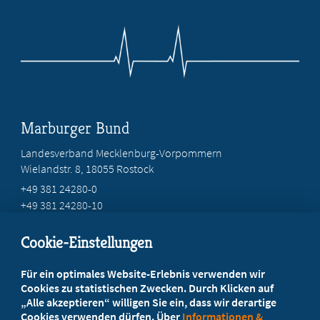
Marburger Bund
Landesverband Mecklenburg-Vorpommern
Wielandstr. 8, 18055 Rostock
+49 381 24280-0
+49 381 24280-10
service@marburger-bund-mv.de
Cookie-Einstellungen
Beratung vor Ort
Für ein optimales Website-Erlebnis verwenden wir
Ihr Landesverband berät Sie!
Cookies zu statistischen Zwecken. Durch Klicken auf
„Alle akzeptieren“ willigen Sie ein, dass wir derartige
Cookies verwenden dürfen. Über
Informationen &