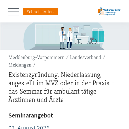
Schnell finden
Pfadnavigation
Mecklenburg-Vorpommern
Landesverband
Meldungen
Existenzgründung, Niederlassung,
angestellt im MVZ oder in der Praxis –
das Seminar für ambulant tätige
Ärztinnen und Ärzte
Seminarangebot
03.
August
2026