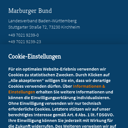
Marburger Bund
Landesverband Baden-Württemberg
Stuttgarter Straße 72, 73230 Kirchheim
+49 7021 9239-0
+49 7021 9239-23
info@marburger-bund-bw.de
Cookie-Einstellungen
Beratung vor Ort
Für ein optimales Website-Erlebnis verwenden wir
Ihr Landesverband berät Sie!
Cookies zu statistischen Zwecken. Durch Klicken auf
„Alle akzeptieren“ willigen Sie ein, dass wir derartige
Cookies verwenden dürfen. Über
Informationen &
Ansprechpartner
Einstellungen
erhalten Sie weitere Informationen und
können die Einwilligungserklärung individualisieren.
Ohne Einwilligung verwenden wir nur technisch
Werden Sie jetzt Mitglied
erforderliche Cookies. Letztere stützen wir auf unser
berechtigtes Interesse gemäß Art. 6 Abs. 1 lit. f DSGVO.
5 Vorteile einer MB-Mitgliedschaft
Ihre Einwilligung können Sie jederzeit mit Wirkung für
die Zukunft widerrufen. Des Weiteren verweisen wir auf