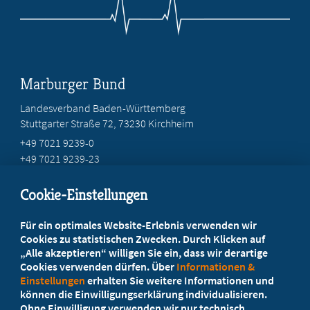
Marburger Bund
Landesverband Baden-Württemberg
Stuttgarter Straße 72, 73230 Kirchheim
+49 7021 9239-0
+49 7021 9239-23
info@marburger-bund-bw.de
Cookie-Einstellungen
Beratung vor Ort
Für ein optimales Website-Erlebnis verwenden wir
Ihr Landesverband berät Sie!
Cookies zu statistischen Zwecken. Durch Klicken auf
„Alle akzeptieren“ willigen Sie ein, dass wir derartige
Cookies verwenden dürfen. Über
Informationen &
Ansprechpartner
Einstellungen
erhalten Sie weitere Informationen und
können die Einwilligungserklärung individualisieren.
Ohne Einwilligung verwenden wir nur technisch