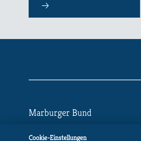
Marburger Bund
Landesverband Baden-Württemberg
Cookie-Einstellungen
Stuttgarter Straße 72, 73230 Kirchheim