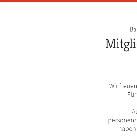
Pfadnavigation
Ba
Mitgl
Wir freue
Für
A
personenbe
haben 