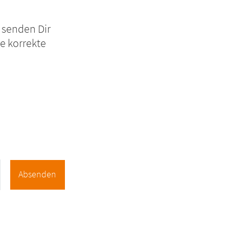
r senden Dir
ie korrekte
Absenden