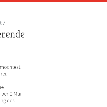
t
erende
 möchtest.
rei.
ne
 per E-Mail
ang des