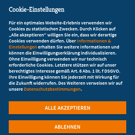
info@marburger-bund-bw.de
Cookie-Einstellungen
Beratung vor Ort
Für ein optimales Website-Erlebnis verwenden wir
Ihr Landesverband berät Sie!
Cookies zu statistischen Zwecken. Durch Klicken auf
„Alle akzeptieren“ willigen Sie ein, dass wir derartige
Cookies verwenden dürfen. Über
Informationen &
Ansprechpartner
Einstellungen
erhalten Sie weitere Informationen und
können die Einwilligungserklärung individualisieren.
Ohne Einwilligung verwenden wir nur technisch
Werden Sie jetzt Mitglied
erforderliche Cookies. Letztere stützen wir auf unser
berechtigtes Interesse gemäß Art. 6 Abs. 1 lit. f DSGVO.
5 Vorteile einer MB-Mitgliedschaft
Ihre Einwilligung können Sie jederzeit mit Wirkung für
die Zukunft widerrufen. Des Weiteren verweisen wir auf
unsere
Datenschutzbestimmungen
.
Kostenlos für Studierende
ALLE AKZEPTIEREN
ABLEHNEN