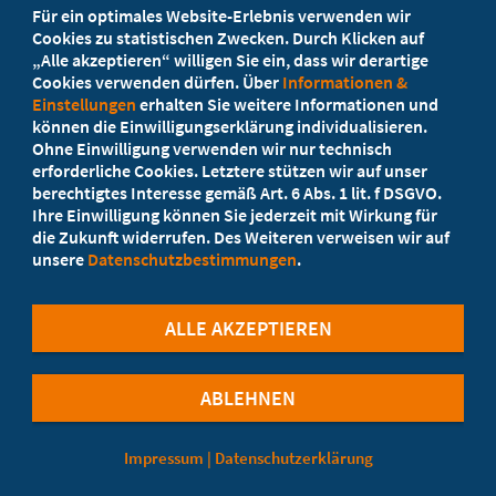
Für ein optimales Website-Erlebnis verwenden wir
Ihr Landesverband berät Sie!
Cookies zu statistischen Zwecken. Durch Klicken auf
„Alle akzeptieren“ willigen Sie ein, dass wir derartige
Cookies verwenden dürfen. Über
Informationen &
Ansprechpartner
Einstellungen
erhalten Sie weitere Informationen und
können die Einwilligungserklärung individualisieren.
Ohne Einwilligung verwenden wir nur technisch
Werden Sie jetzt Mitglied
erforderliche Cookies. Letztere stützen wir auf unser
berechtigtes Interesse gemäß Art. 6 Abs. 1 lit. f DSGVO.
5 Vorteile einer MB-Mitgliedschaft
Ihre Einwilligung können Sie jederzeit mit Wirkung für
die Zukunft widerrufen. Des Weiteren verweisen wir auf
unsere
Datenschutzbestimmungen
.
Kostenlos für Studierende
ALLE AKZEPTIEREN
ABLEHNEN
©Marburger Bund
Impressum
|
Datenschutzerklärung
Cookie-Einstellungen
Kontaktformular
Datenschutzerklärung
Impressum