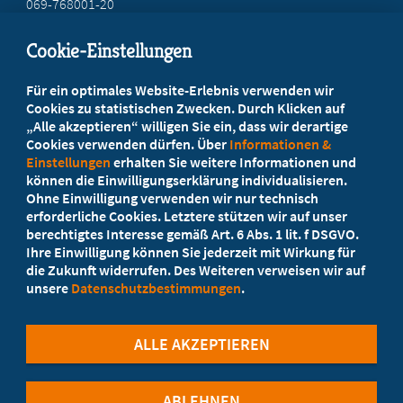
069-768001-20
mail@mb-hessen.de
Cookie-Einstellungen
Beratung vor Ort
Für ein optimales Website-Erlebnis verwenden wir
Ihr Landesverband berät Sie!
Cookies zu statistischen Zwecken. Durch Klicken auf
„Alle akzeptieren“ willigen Sie ein, dass wir derartige
Cookies verwenden dürfen. Über
Informationen &
Ansprechpartner
Einstellungen
erhalten Sie weitere Informationen und
können die Einwilligungserklärung individualisieren.
Ohne Einwilligung verwenden wir nur technisch
Werden Sie jetzt Mitglied
erforderliche Cookies. Letztere stützen wir auf unser
berechtigtes Interesse gemäß Art. 6 Abs. 1 lit. f DSGVO.
5 Vorteile einer MB-Mitgliedschaft
Ihre Einwilligung können Sie jederzeit mit Wirkung für
die Zukunft widerrufen. Des Weiteren verweisen wir auf
unsere
Datenschutzbestimmungen
.
Kostenlos für Studierende
ALLE AKZEPTIEREN
ABLEHNEN