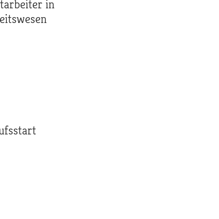
tarbeiter in
eitswesen
ufsstart