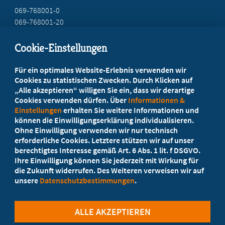
069-768001-0
069-768001-20
mail@mb-hessen.de
Cookie-Einstellungen
Beratung vor Ort
Für ein optimales Website-Erlebnis verwenden wir
Ihr Landesverband berät Sie!
Cookies zu statistischen Zwecken. Durch Klicken auf
„Alle akzeptieren“ willigen Sie ein, dass wir derartige
Cookies verwenden dürfen. Über
Informationen &
Ansprechpartner
Einstellungen
erhalten Sie weitere Informationen und
können die Einwilligungserklärung individualisieren.
Ohne Einwilligung verwenden wir nur technisch
Werden Sie jetzt Mitglied
erforderliche Cookies. Letztere stützen wir auf unser
berechtigtes Interesse gemäß Art. 6 Abs. 1 lit. f DSGVO.
5 Vorteile einer MB-Mitgliedschaft
Ihre Einwilligung können Sie jederzeit mit Wirkung für
die Zukunft widerrufen. Des Weiteren verweisen wir auf
unsere
Datenschutzbestimmungen
.
Kostenlos für Studierende
ALLE AKZEPTIEREN