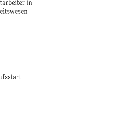
tarbeiter in
eitswesen
ufsstart