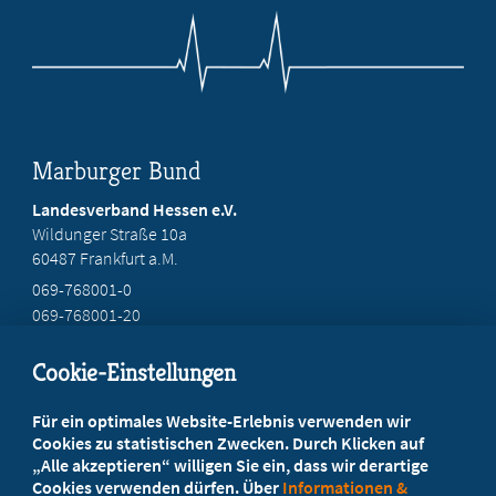
Marburger Bund
Landesverband Hessen e.V.
Wildunger Straße 10a
60487 Frankfurt a.M.
069-768001-0
069-768001-20
mail@mb-hessen.de
Cookie-Einstellungen
Beratung vor Ort
Für ein optimales Website-Erlebnis verwenden wir
Ihr Landesverband berät Sie!
Cookies zu statistischen Zwecken. Durch Klicken auf
„Alle akzeptieren“ willigen Sie ein, dass wir derartige
Cookies verwenden dürfen. Über
Informationen &