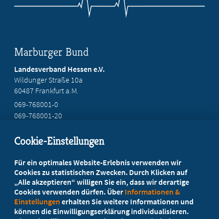
Marburger Bund
Landesverband Hessen e.V.
Wildunger Straße 10a
60487 Frankfurt a.M.
069-768001-0
069-768001-20
mail@mb-hessen.de
Cookie-Einstellungen
Beratung vor Ort
Für ein optimales Website-Erlebnis verwenden wir
Ihr Landesverband berät Sie!
Cookies zu statistischen Zwecken. Durch Klicken auf
„Alle akzeptieren“ willigen Sie ein, dass wir derartige
Cookies verwenden dürfen. Über
Informationen &
Ansprechpartner
Einstellungen
erhalten Sie weitere Informationen und
können die Einwilligungserklärung individualisieren.