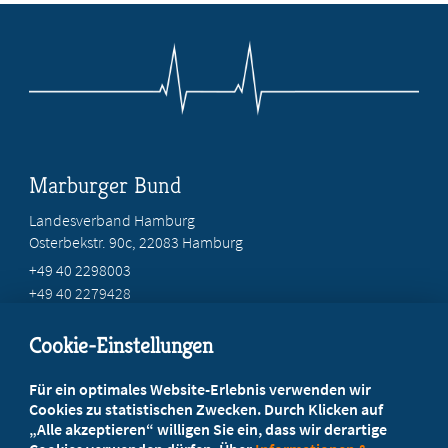
Marburger Bund
Landesverband Hamburg
Osterbekstr. 90c, 22083 Hamburg
+49 40 2298003
+49 40 2279428
geschaeftsstelle@mb-hamburg.de
Cookie-Einstellungen
Beratung vor Ort
Für ein optimales Website-Erlebnis verwenden wir
Ihr Landesverband berät Sie!
Cookies zu statistischen Zwecken. Durch Klicken auf
„Alle akzeptieren“ willigen Sie ein, dass wir derartige