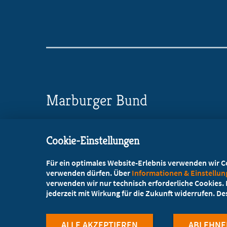
Marburger Bund
Landesverband Hamburg
Cookie-Einstellungen
Osterbekstr. 90c, 22083 Hamburg
Für ein optimales Website-Erlebnis verwenden wir Coo
+49 40 2298003
verwenden dürfen. Über
Informationen & Einstellu
verwenden wir nur technisch erforderliche Cookies. L
+49 40 2279428
jederzeit mit Wirkung für die Zukunft widerrufen. D
geschaeftsstelle@mb-hamburg.de
ALLE AKZEPTIEREN
ABLEHNE