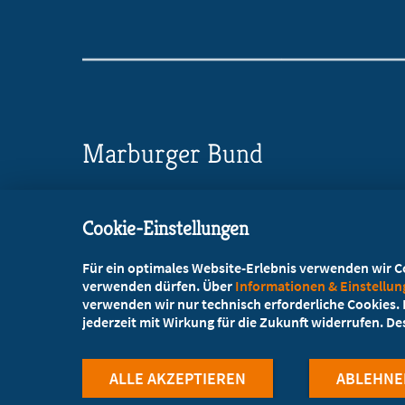
Marburger Bund
Landesverband Hessen e.V.
Cookie-Einstellungen
Wildunger Straße 10a
60487 Frankfurt a.M.
Für ein optimales Website-Erlebnis verwenden wir Coo
verwenden dürfen. Über
Informationen & Einstellu
069-768001-0
verwenden wir nur technisch erforderliche Cookies. L
jederzeit mit Wirkung für die Zukunft widerrufen. D
069-768001-20
mail@mb-hessen.de
ALLE AKZEPTIEREN
ABLEHNE