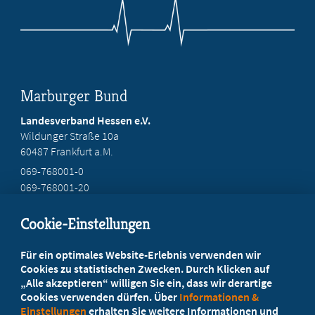
Marburger Bund
Landesverband Hessen e.V.
Wildunger Straße 10a
60487 Frankfurt a.M.
069-768001-0
069-768001-20
mail@mb-hessen.de
Cookie-Einstellungen
Beratung vor Ort
Für ein optimales Website-Erlebnis verwenden wir
Ihr Landesverband berät Sie!
Cookies zu statistischen Zwecken. Durch Klicken auf
„Alle akzeptieren“ willigen Sie ein, dass wir derartige
Cookies verwenden dürfen. Über
Informationen &
Ansprechpartner
Einstellungen
erhalten Sie weitere Informationen und