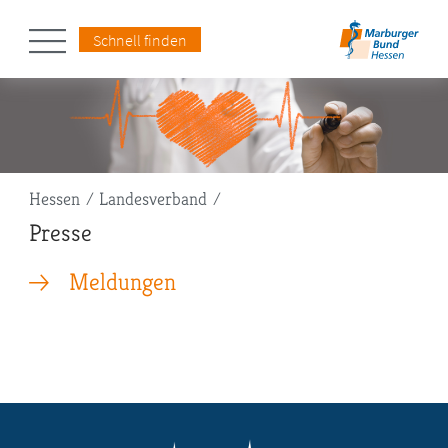
Schnell finden
Pfadnavigation
Hessen
Landesverband
Presse
Meldungen