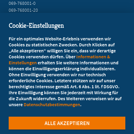
069-768001-0
069-768001-20
mail@mb-hessen.de
Cookie-Einstellungen
Beratung vor Ort
Für ein optimales Website-Erlebnis verwenden wir
Ihr Landesverband berät Sie!
Cookies zu statistischen Zwecken. Durch Klicken auf
„Alle akzeptieren“ willigen Sie ein, dass wir derartige
Cookies verwenden dürfen. Über
Informationen &
Ansprechpartner
Einstellungen
erhalten Sie weitere Informationen und
können die Einwilligungserklärung individualisieren.
Ohne Einwilligung verwenden wir nur technisch
Werden Sie jetzt Mitglied
erforderliche Cookies. Letztere stützen wir auf unser
berechtigtes Interesse gemäß Art. 6 Abs. 1 lit. f DSGVO.
5 Vorteile einer MB-Mitgliedschaft
Ihre Einwilligung können Sie jederzeit mit Wirkung für
die Zukunft widerrufen. Des Weiteren verweisen wir auf
unsere
Datenschutzbestimmungen
.
Kostenlos für Studierende
ALLE AKZEPTIEREN