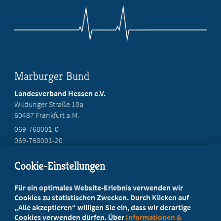
Marburger Bund
Landesverband Hessen e.V.
Wildunger Straße 10a
60487 Frankfurt a.M.
069-768001-0
069-768001-20
mail@mb-hessen.de
Cookie-Einstellungen
Beratung vor Ort
Für ein optimales Website-Erlebnis verwenden wir
Ihr Landesverband berät Sie!
Cookies zu statistischen Zwecken. Durch Klicken auf
„Alle akzeptieren“ willigen Sie ein, dass wir derartige
Cookies verwenden dürfen. Über
Informationen &