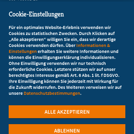
mail@mb-hessen.de
Cookie-Einstellungen
Beratung vor Ort
Für ein optimales Website-Erlebnis verwenden wir
Ihr Landesverband berät Sie!
Cookies zu statistischen Zwecken. Durch Klicken auf
„Alle akzeptieren“ willigen Sie ein, dass wir derartige
Cookies verwenden dürfen. Über
Informationen &
Ansprechpartner
Einstellungen
erhalten Sie weitere Informationen und
können die Einwilligungserklärung individualisieren.
Ohne Einwilligung verwenden wir nur technisch
Werden Sie jetzt Mitglied
erforderliche Cookies. Letztere stützen wir auf unser
berechtigtes Interesse gemäß Art. 6 Abs. 1 lit. f DSGVO.
5 Vorteile einer MB-Mitgliedschaft
Ihre Einwilligung können Sie jederzeit mit Wirkung für
die Zukunft widerrufen. Des Weiteren verweisen wir auf
unsere
Datenschutzbestimmungen
.
Kostenlos für Studierende
ALLE AKZEPTIEREN
ABLEHNEN