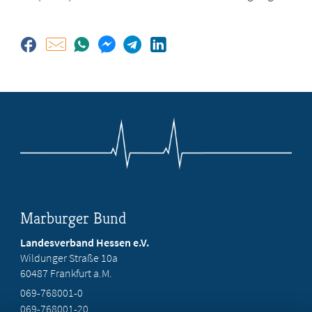
Marburger Bund
Landesverband Hessen e.V.
Wildunger Straße 10a
60487 Frankfurt a.M.
069-768001-0
069-768001-20