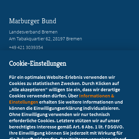
Marburger Bund
Landesverband Bremen
Am Tabakquartier 62, 28197 Bremen
+49 421 3039354
bremen@marburger-bund.de
Cookie-Einstellungen
Beratung vor Ort
Für ein optimales Website-Erlebnis verwenden wir
Ihr Landesverband berät Sie!
Cookies zu statistischen Zwecken. Durch Klicken auf
„Alle akzeptieren“ willigen Sie ein, dass wir derartige
Cookies verwenden dürfen. Über
Informationen &
Ansprechpartner
Einstellungen
erhalten Sie weitere Informationen und
können die Einwilligungserklärung individualisieren.
Ohne Einwilligung verwenden wir nur technisch
Werden Sie jetzt Mitglied
erforderliche Cookies. Letztere stützen wir auf unser
berechtigtes Interesse gemäß Art. 6 Abs. 1 lit. f DSGVO.
5 Vorteile einer MB-Mitgliedschaft
Ihre Einwilligung können Sie jederzeit mit Wirkung für