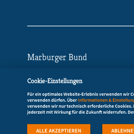
Marburger Bund
Landesverband Bremen
Cookie-Einstellungen
Am Tabakquartier 62, 28197 Bremen
Für ein optimales Website-Erlebnis verwenden wir Coo
+49 421 3039354
verwenden dürfen. Über
Informationen & Einstellu
verwenden wir nur technisch erforderliche Cookies. L
bremen@marburger-bund.de
jederzeit mit Wirkung für die Zukunft widerrufen. D
ALLE AKZEPTIEREN
ABLEHNE