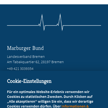
Marburger Bund
Landesverband Bremen
Am Tabakquartier 62, 28197 Bremen
+49 421 3039354
bremen@marburger-bund.de
Cookie-Einstellungen
Beratung vor Ort
Für ein optimales Website-Erlebnis verwenden wir
Ihr Landesverband berät Sie!
Cookies zu statistischen Zwecken. Durch Klicken auf
„Alle akzeptieren“ willigen Sie ein, dass wir derartige
Cookies verwenden dürfen. Über
Informationen &