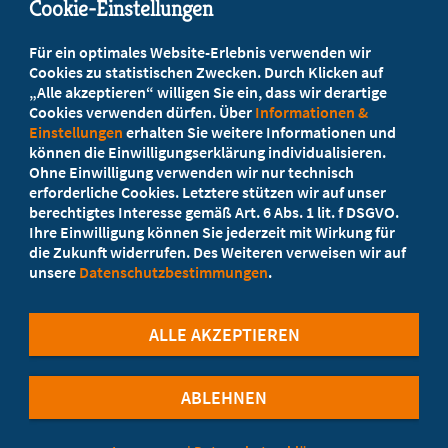
Cookie-Einstellungen
Beratung vor Ort
Für ein optimales Website-Erlebnis verwenden wir
Ihr Landesverband berät Sie!
Cookies zu statistischen Zwecken. Durch Klicken auf
„Alle akzeptieren“ willigen Sie ein, dass wir derartige
Cookies verwenden dürfen. Über
Informationen &
Ansprechpartner
Einstellungen
erhalten Sie weitere Informationen und
können die Einwilligungserklärung individualisieren.
Ohne Einwilligung verwenden wir nur technisch
Werden Sie jetzt Mitglied
erforderliche Cookies. Letztere stützen wir auf unser
berechtigtes Interesse gemäß Art. 6 Abs. 1 lit. f DSGVO.
5 Vorteile einer MB-Mitgliedschaft
Ihre Einwilligung können Sie jederzeit mit Wirkung für
die Zukunft widerrufen. Des Weiteren verweisen wir auf
unsere
Datenschutzbestimmungen
.
Kostenlos für Studierende
ALLE AKZEPTIEREN
ABLEHNEN
©Marburger Bund