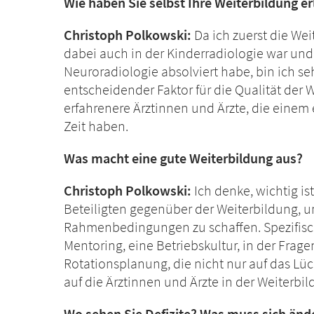
Wie haben Sie selbst Ihre Weiterbildung er
Christoph Polkowski:
Da ich zuerst die We
dabei auch in der Kinderradiologie war u
Neuroradiologie absolviert habe, bin ich se
entscheidender Faktor für die Qualität der
erfahrenere Ärztinnen und Ärzte, die einem
Zeit haben.
Was macht eine gute Weiterbildung aus?
Christoph Polkowski:
Ich denke, wichtig is
Beteiligten gegenüber der Weiterbildung, 
Rahmenbedingungen zu schaffen. Spezifische
Mentoring, eine Betriebskultur, in der Frag
Rotationsplanung, die nicht nur auf das Lüc
auf die Ärztinnen und Ärzte in der Weiterbi
Wo sehen Sie Defizite? Was muss sich änd