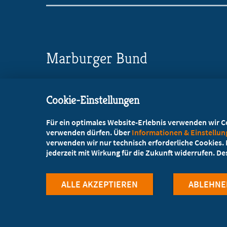
Marburger Bund
Landesverband Hessen e.V.
Cookie-Einstellungen
Wildunger Straße 10a
60487 Frankfurt a.M.
Für ein optimales Website-Erlebnis verwenden wir Coo
verwenden dürfen. Über
Informationen & Einstellu
069-768001-0
verwenden wir nur technisch erforderliche Cookies. L
jederzeit mit Wirkung für die Zukunft widerrufen. D
069-768001-20
mail@mb-hessen.de
ALLE AKZEPTIEREN
ABLEHNE
©Marburger Bund