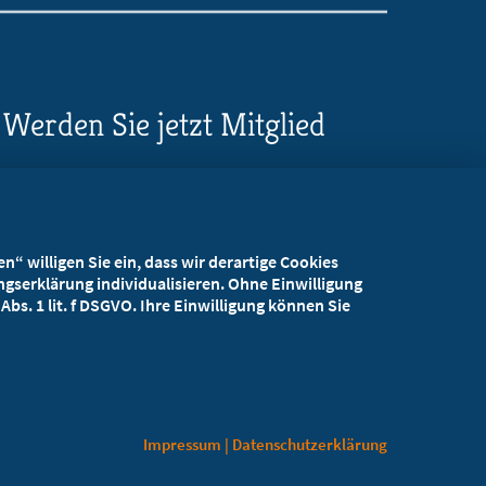
Werden Sie jetzt Mitglied
5 Vorteile einer MB-
Mitgliedschaft
“ willigen Sie ein, dass wir derartige Cookies
Kostenlos für Studierende
gserklärung individualisieren. Ohne Einwilligung
bs. 1 lit. f DSGVO. Ihre Einwilligung können Sie
Impressum
|
Datenschutzerklärung
Kontaktformular
Datenschutzerklärung
Impressum