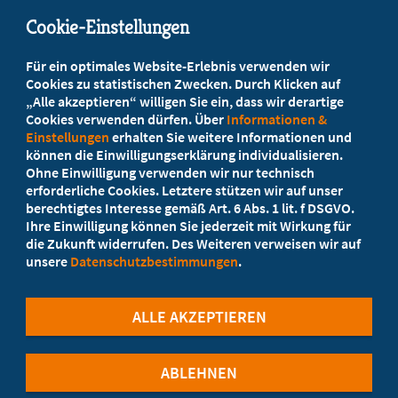
mail@mb-hessen.de
Cookie-Einstellungen
Beratung vor Ort
Für ein optimales Website-Erlebnis verwenden wir
Ihr Landesverband berät Sie!
Cookies zu statistischen Zwecken. Durch Klicken auf
„Alle akzeptieren“ willigen Sie ein, dass wir derartige
Cookies verwenden dürfen. Über
Informationen &
Ansprechpartner
Einstellungen
erhalten Sie weitere Informationen und
können die Einwilligungserklärung individualisieren.
Ohne Einwilligung verwenden wir nur technisch
Werden Sie jetzt Mitglied
erforderliche Cookies. Letztere stützen wir auf unser
berechtigtes Interesse gemäß Art. 6 Abs. 1 lit. f DSGVO.
5 Vorteile einer MB-Mitgliedschaft
Ihre Einwilligung können Sie jederzeit mit Wirkung für
die Zukunft widerrufen. Des Weiteren verweisen wir auf
unsere
Datenschutzbestimmungen
.
Kostenlos für Studierende
ALLE AKZEPTIEREN
ABLEHNEN