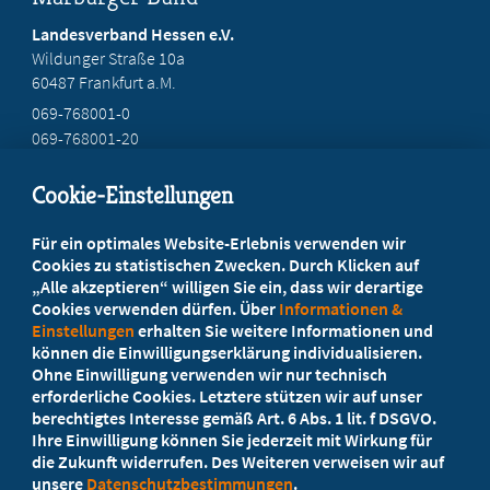
Landesverband Hessen e.V.
Wildunger Straße 10a
60487 Frankfurt a.M.
069-768001-0
069-768001-20
mail@mb-hessen.de
Cookie-Einstellungen
Beratung vor Ort
Für ein optimales Website-Erlebnis verwenden wir
Ihr Landesverband berät Sie!
Cookies zu statistischen Zwecken. Durch Klicken auf
„Alle akzeptieren“ willigen Sie ein, dass wir derartige
Cookies verwenden dürfen. Über
Informationen &
Ansprechpartner
Einstellungen
erhalten Sie weitere Informationen und
können die Einwilligungserklärung individualisieren.
Ohne Einwilligung verwenden wir nur technisch
Werden Sie jetzt Mitglied
erforderliche Cookies. Letztere stützen wir auf unser
berechtigtes Interesse gemäß Art. 6 Abs. 1 lit. f DSGVO.
5 Vorteile einer MB-Mitgliedschaft
Ihre Einwilligung können Sie jederzeit mit Wirkung für
die Zukunft widerrufen. Des Weiteren verweisen wir auf
unsere
Datenschutzbestimmungen
.