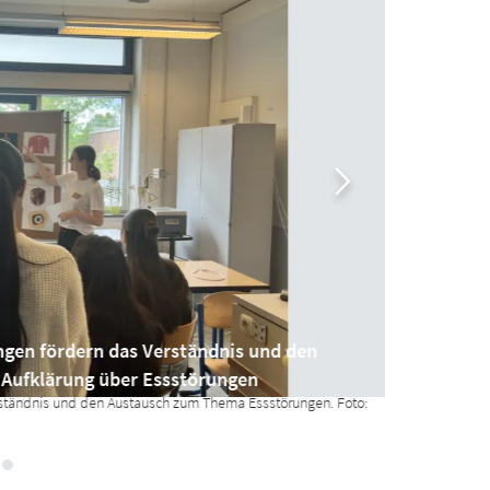
ungen fördern das Verständnis und den
Am 
 Aufklärung über Essstörungen
ber
erständnis und den Austausch zum Thema Essstörungen. Foto:
Am Infos
Essstör