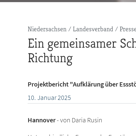
Pfadnavigation
Niedersachsen
Landesverband
Press
Ein gemeinsamer Schri
Richtung
Projektbericht "Aufklärung über Esss
10.
Januar
2025
Hannover
von Daria Rusin